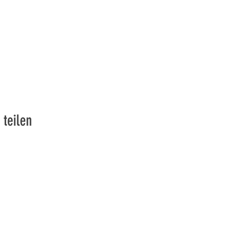
 teilen
vons la Nature de la Presqu'île de Loëx | Privilégiez la mobilité
2 entrées piétonnes et vélos