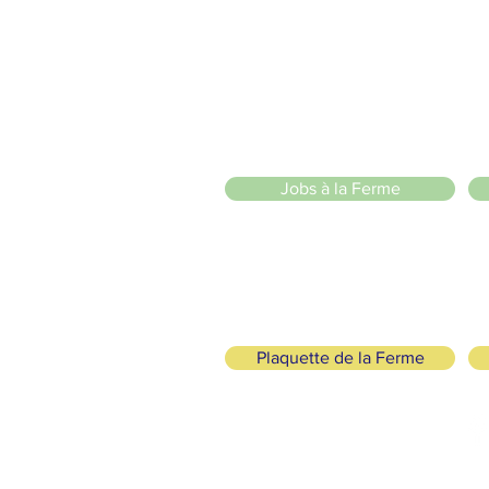
20 Chemin des Blanchards, 1233 Bernex
141 Route de Loëx, 1233 Bernex
Bus 43 (depuis Onex) Arrêt: Blanchards
llade ou à vélo à travers les Evaux ou encore depuis la passerel
zige Sarl
)
Jobs à la Ferme
Plaquette de la Ferme
ogisch und solidarisch
FOLGE UNS
+41 (0)22 328 04 90
fo@lafermedemajah.ch