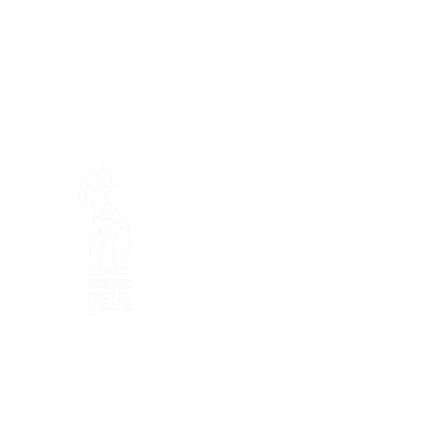
En ba
Mamajahs Farm (
Gemeinnüt
Halbinsel Loëx
20 Blanchards-Straße
1233 Bernex GE
Von Natur aus kreativ, ökol
in