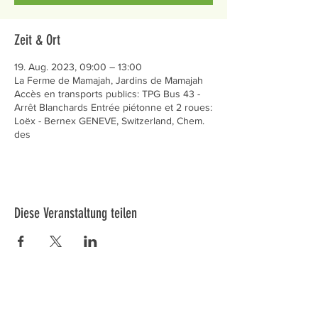
Zeit & Ort
19. Aug. 2023, 09:00 – 13:00
La Ferme de Mamajah, Jardins de Mamajah
Accès en transports publics: TPG Bus 43 -
Arrêt Blanchards Entrée piétonne et 2 roues:
Loëx - Bernex GENEVE, Switzerland, Chem.
des
Diese Veranstaltung teilen
Préservons la Nature de la Presqu'île de Loëx |
Privilégiez la mobilité douce 🌸🌿🐢