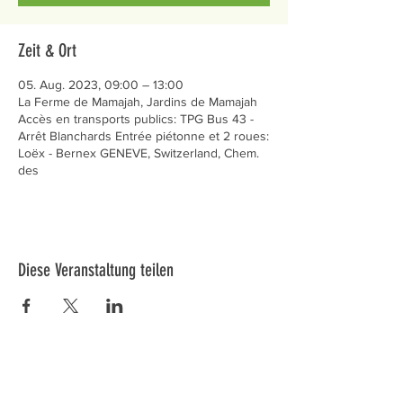
Zeit & Ort
05. Aug. 2023, 09:00 – 13:00
La Ferme de Mamajah, Jardins de Mamajah
Accès en transports publics: TPG Bus 43 -
Arrêt Blanchards Entrée piétonne et 2 roues:
Loëx - Bernex GENEVE, Switzerland, Chem.
des
Diese Veranstaltung teilen
Préservons la Nature de la Presqu'île de Loëx |
Privilégiez la mobilité douce 🌸🌿🐢