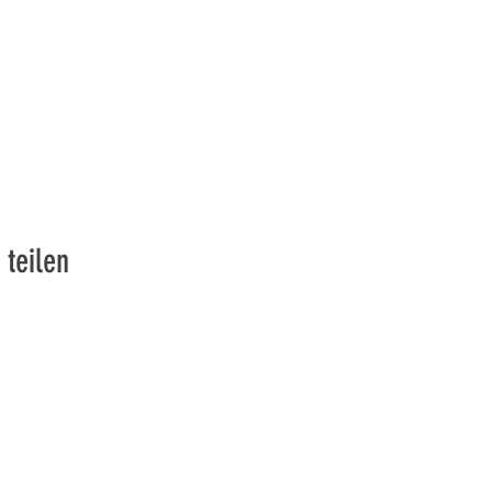
 teilen
vons la Nature de la Presqu'île de Loëx | Privilégiez la mobilité
2 entrées piétonnes et vélos