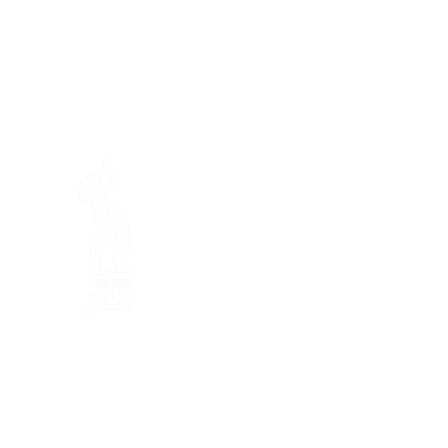
En ba
Mamajahs Farm (
Gemeinnüt
Halbinsel Loëx
20 Blanchards-Straße
1233 Bernex GE
Von Natur aus kreativ, ökol
in