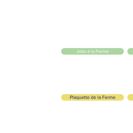
20 Chemin des Blanchards, 1233 Bernex
141 Route de Loëx, 1233 Bernex
Bus 43 (depuis Onex) Arrêt: Blanchards
llade ou à vélo à travers les Evaux ou encore depuis la passerel
zige Sarl
)
Jobs à la Ferme
Plaquette de la Ferme
ogisch und solidarisch
FOLGE UNS
+41 (0)22 328 04 90
fo@lafermedemajah.ch