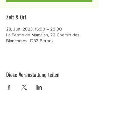
Zeit & Ort
28. Juni 2023, 16:00 – 20:00
La Ferme de Mamajah, 20 Chemin des
Blanchards, 1233 Bernex
Diese Veranstaltung teilen
Préservons la Nature de la Presqu'île de Loëx |
Privilégiez la mobilité douce 🌸🌿🐢
2 entrées piétonnes et vélos
20 Chemin des Blanchards, 1233 Bernex
141 Route de Loëx, 1233 Bernex