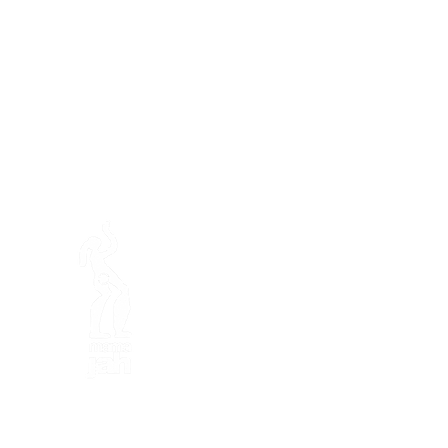
En ba
Mamajahs Farm (
Gemeinnüt
Halbinsel Loëx
20 Blanchards-Straße
1233 Bernex GE
Von Natur aus kreativ, ökol