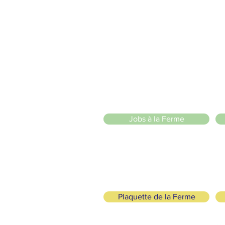
2 entrées piétonnes et vélos
20 Chemin des Blanchards, 1233 Bernex
141 Route de Loëx, 1233 Bernex
Bus 43 (depuis Onex) Arrêt: Blanchards
llade ou à vélo à travers les Evaux ou encore depuis la passerel
zige Sarl
)
Jobs à la Ferme
Plaquette de la Ferme
ogisch und solidarisch