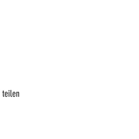
 teilen
vons la Nature de la Presqu'île de Loëx | Privilégiez la mobilité