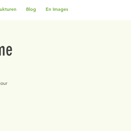
rukturen
Blog
En Images
me
jour