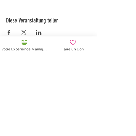
Diese Veranstaltung teilen
Votre Expérience Mamajah
Faire un Don
Préservons la Nature de la Presqu'île de Loëx |
Privilégiez la mobilité douce 🌸🌿🐢
2 entrées piétonnes et vélos
20 Chemin des Blanchards, 1233 Bernex
141 Route de Loëx, 1233 Bernex
Bus 43 (depuis Onex) Arrêt: Blanchards
En ballade ou à vélo à travers les Evaux ou encore
depuis la passerelle du Lignon
Mamajahs Farm (
Gemeinnützige
Sarl
)
Halbinsel Loëx
20 Blanchards-Straße
1233 Bernex GE