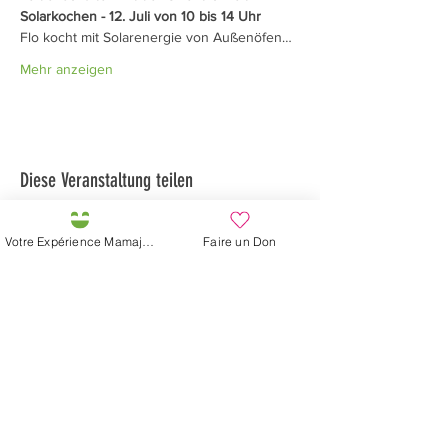
Solarkochen - 12. Juli von 10 bis 14 Uhr
Flo kocht mit Solarenergie von Außenöfen…
Mehr anzeigen
Diese Veranstaltung teilen
Votre Expérience Mamajah
Faire un Don
Préservons la Nature de la Presqu'île de Loëx |
Privilégiez la mobilité douce 🌸🌿🐢
2 entrées piétonnes et vélos
20 Chemin des Blanchards, 1233 Bernex
141 Route de Loëx, 1233 Bernex
Bus 43 (depuis Onex) Arrêt: Blanchards
En ballade ou à vélo à travers les Evaux ou encore
depuis la passerelle du Lignon