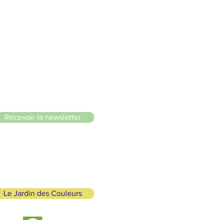
 douce 🌸🌿🐢
le du Lignon
Recevoir la newsletter
Le Jardin des Couleurs