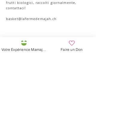
frutti biologici, raccolti giornalmente,
contattaci!
basket@lafermedemajah.ch
Le nostre etichette
Votre Expérience Mamajah
Faire un Don