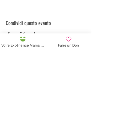
Condividi questo evento
Votre Expérience Mamajah
Faire un Don
Préservons la Nature de la Presqu'île de Loëx |
Privilégiez la mobilité douce 🌸🌿🐢
2 entrées piétonnes et vélos
20 Chemin des Blanchards, 1233 Bernex
141 Route de Loëx, 1233 Bernex
Bus 43 (depuis Onex) Arrêt: Blanchards
En ballade ou à vélo à travers les Evaux ou encore
depuis la passerelle du Lignon
La fattoria di Mamajah (
Sarl senza
scopo di lucro
)
Penisola di Loëx
20 Blanchard Road