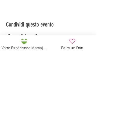
Condividi questo evento
Votre Expérience Mamajah
Faire un Don
Préservons la Nature de la Presqu'île de Loëx |
Privilégiez la mobilité douce 🌸🌿🐢
2 entrées piétonnes et vélos
20 Chemin des Blanchards, 1233 Bernex
141 Route de Loëx, 1233 Bernex
Bus 43 (depuis Onex) Arrêt: Blanchards
En ballade ou à vélo à travers les Evaux ou encore
depuis la passerelle du Lignon
La fattoria di Mamajah (
Sarl senza
scopo di lucro
)
Penisola di Loëx
20 Blanchard Road