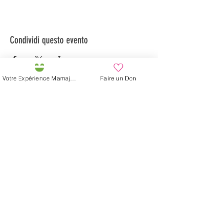
Condividi questo evento
Votre Expérience Mamajah
Faire un Don
Préservons la Nature de la Presqu'île de Loëx |
Privilégiez la mobilité douce 🌸🌿🐢
2 entrées piétonnes et vélos
20 Chemin des Blanchards, 1233 Bernex
141 Route de Loëx, 1233 Bernex
Bus 43 (depuis Onex) Arrêt: Blanchards
En ballade ou à vélo à travers les Evaux ou encore
depuis la passerelle du Lignon
La fattoria di Mamajah (
Sarl senza
scopo di lucro
)
Penisola di Loëx
20 Blanchard Road