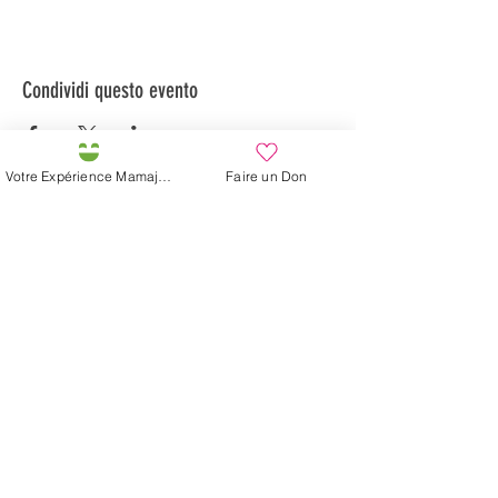
Condividi questo evento
Votre Expérience Mamajah
Faire un Don
Préservons la Nature de la Presqu'île de Loëx |
Privilégiez la mobilité douce 🌸🌿🐢
2 entrées piétonnes et vélos
20 Chemin des Blanchards, 1233 Bernex
141 Route de Loëx, 1233 Bernex
Bus 43 (depuis Onex) Arrêt: Blanchards
En ballade ou à vélo à travers les Evaux ou encore
depuis la passerelle du Lignon
La fattoria di Mamajah (
Sarl senza
scopo di lucro
)
Penisola di Loëx
20 Blanchard Road