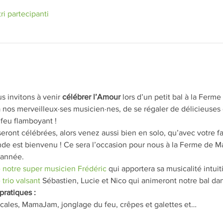
tri partecipanti
s invitons à venir 
célébrer l’Amour
 lors d’un petit bal à la Ferm
 nos merveilleux·ses musicien·nes, de se régaler de délicieuses c
 feu flamboyant !
ront célébrées, alors venez aussi bien en solo, qu’avec votre fam
e est bienvenu ! Ce sera l’occasion pour nous à la Ferme de M
’année.
 notre super musicien Frédéric
 qui apportera sa musicalité intuit
 trio valsant
 Sébastien, Lucie et Nico qui animeront notre bal da
pratiques :
cales, MamaJam, jonglage du feu, crêpes et galettes et…