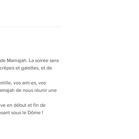
e de Mamajah. La soirée sera 
rêpes et galettes, et de 
ille, vos ami·es, vos 
amajah de nous réunir une 
ive en début et fin de 
nsant sous le Dôme !