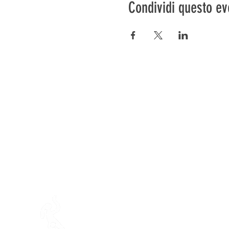
Condividi questo ev
Préser
En ba
La fattoria di Mamajah (
Sar
lucro
)
Penisola di Loëx