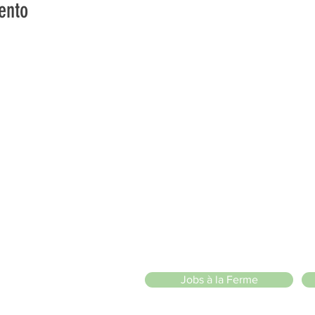
ento
vons la Nature de la Presqu'île de Loëx | Privilégiez la mobilité
2 entrées piétonnes et vélos
20 Chemin des Blanchards, 1233 Bernex
141 Route de Loëx, 1233 Bernex
Bus 43 (depuis Onex) Arrêt: Blanchards
llade ou à vélo à travers les Evaux ou encore depuis la passerel
l senza scopo di
Jobs à la Ferme