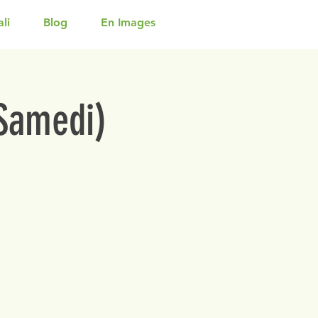
li
Blog
En Images
(Samedi)