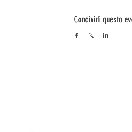
Condividi questo ev
Préser
En ba
La fattoria di Mamajah (
Sar