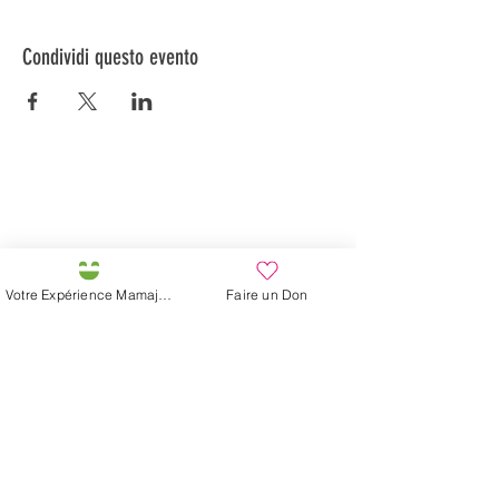
Condividi questo evento
Préservons la Nature de la Presqu'île de Loëx |
Privilégiez la mobilité douce 🌸🌿🐢
2 entrées piétonnes et vélos
20 Chemin des Blanchards, 1233 Bernex
141 Route de Loëx, 1233 Bernex
Votre Expérience Mamajah
Faire un Don
Bus 43 (depuis Onex) Arrêt: Blanchards
En ballade ou à vélo à travers les Evaux ou encore
depuis la passerelle du Lignon
La fattoria di Mamajah (
Sarl senza
scopo di lucro
)
Penisola di Loëx
20 Blanchard Road
1233 Bernex GE