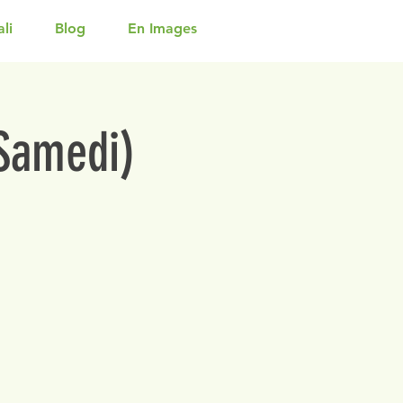
li
Blog
En Images
(Samedi)