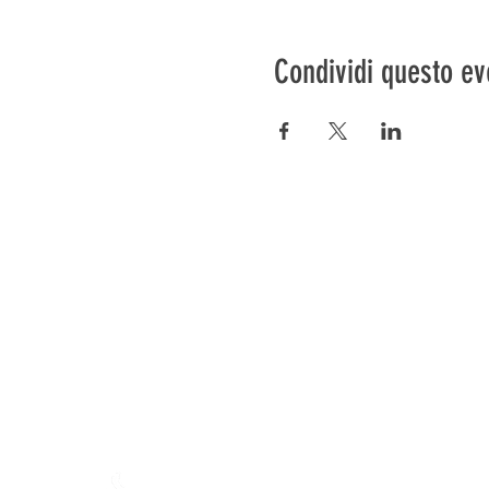
Condividi questo ev
Préser
En ba
La fattoria di Mamajah (
Sar