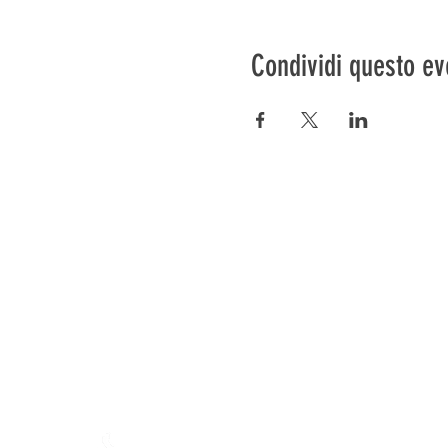
Condividi questo ev
Préser
En ba
La fattoria di Mamajah (
Sar