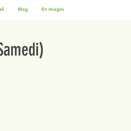
li
Blog
En Images
(Samedi)