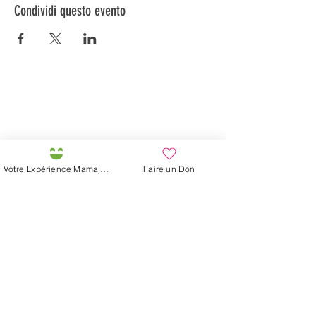
Condividi questo evento
Préservons la Nature de la Presqu'île de Loëx |
Privilégiez la mobilité douce 🌸🌿🐢
2 entrées piétonnes et vélos
20 Chemin des Blanchards, 1233 Bernex
141 Route de Loëx, 1233 Bernex
Votre Expérience Mamajah
Faire un Don
Bus 43 (depuis Onex) Arrêt: Blanchards
En ballade ou à vélo à travers les Evaux ou encore
depuis la passerelle du Lignon
La fattoria di Mamajah (
Sarl senza
scopo di lucro
)
Penisola di Loëx
20 Blanchard Road
1233 Bernex GE
Per Natura, Creativo,
Ecologico e Solidale