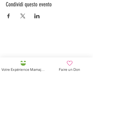
Condividi questo evento
Préservons la Nature de la Presqu'île de Loëx |
Privilégiez la mobilité douce 🌸🌿🐢
2 entrées piétonnes et vélos
20 Chemin des Blanchards, 1233 Bernex
141 Route de Loëx, 1233 Bernex
Votre Expérience Mamajah
Faire un Don
Bus 43 (depuis Onex) Arrêt: Blanchards
En ballade ou à vélo à travers les Evaux ou encore
depuis la passerelle du Lignon
La fattoria di Mamajah (
Sarl senza
scopo di lucro
)
Penisola di Loëx
20 Blanchard Road
1233 Bernex GE
Per Natura, Creativo,
Ecologico e Solidale