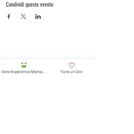
Condividi questo evento
Préservons la Nature de la Presqu'île de Loëx |
Privilégiez la mobilité douce 🌸🌿🐢
2 entrées piétonnes et vélos
20 Chemin des Blanchards, 1233 Bernex
141 Route de Loëx, 1233 Bernex
Votre Expérience Mamajah
Faire un Don
Bus 43 (depuis Onex) Arrêt: Blanchards
En ballade ou à vélo à travers les Evaux ou encore
depuis la passerelle du Lignon
La fattoria di Mamajah (
Sarl senza
scopo di lucro
)
Penisola di Loëx
20 Blanchard Road
1233 Bernex GE
Per Natura, Creativo,
Ecologico e Solidale