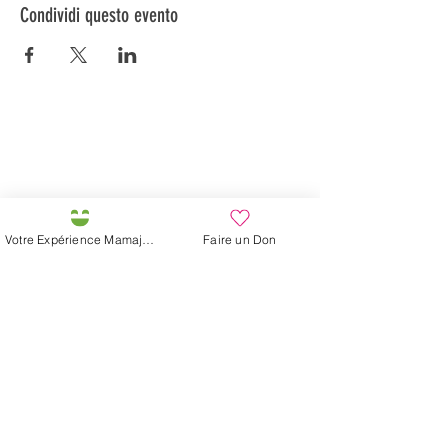
Condividi questo evento
Préservons la Nature de la Presqu'île de Loëx |
Privilégiez la mobilité douce 🌸🌿🐢
2 entrées piétonnes et vélos
20 Chemin des Blanchards, 1233 Bernex
141 Route de Loëx, 1233 Bernex
Votre Expérience Mamajah
Faire un Don
Bus 43 (depuis Onex) Arrêt: Blanchards
En ballade ou à vélo à travers les Evaux ou encore
depuis la passerelle du Lignon
La fattoria di Mamajah (
Sarl senza
scopo di lucro
)
Penisola di Loëx
20 Blanchard Road
1233 Bernex GE
Per Natura, Creativo,
Ecologico e Solidale