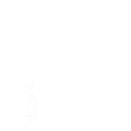
Préser
En ba
La fattoria di Mamajah (
Sar
lucro
)
Penisola di Loëx
20 Blanchard Road
1233 Bernex GE