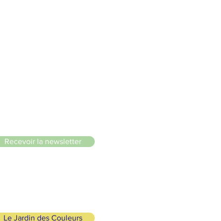
 douce 🌸🌿🐢
le du Lignon
Recevoir la newsletter
Le Jardin des Couleurs