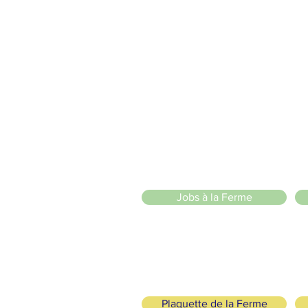
vons la Nature de la Presqu'île de Loëx | Privilégiez la mobilité
2 entrées piétonnes et vélos
20 Chemin des Blanchards, 1233 Bernex
141 Route de Loëx, 1233 Bernex
Bus 43 (depuis Onex) Arrêt: Blanchards
llade ou à vélo à travers les Evaux ou encore depuis la passerel
l senza scopo di
Jobs à la Ferme
Plaquette de la Ferme