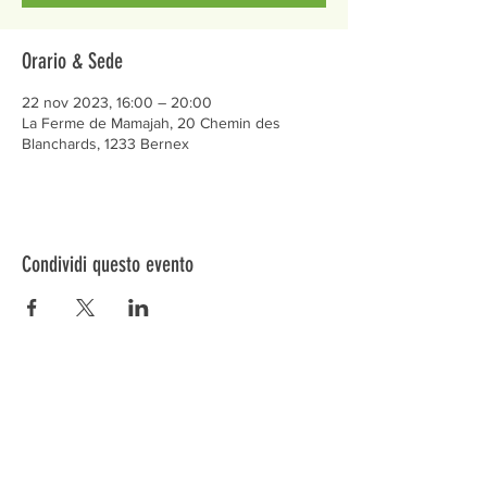
Orario & Sede
22 nov 2023, 16:00 – 20:00
La Ferme de Mamajah, 20 Chemin des
Blanchards, 1233 Bernex
Condividi questo evento
Préservons la Nature de la Presqu'île de Loëx |
Privilégiez la mobilité douce 🌸🌿🐢
2 entrées piétonnes et vélos
20 Chemin des Blanchards, 1233 Bernex
141 Route de Loëx, 1233 Bernex