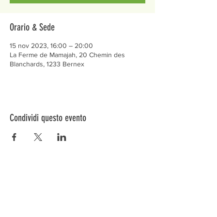
Orario & Sede
15 nov 2023, 16:00 – 20:00
La Ferme de Mamajah, 20 Chemin des
Blanchards, 1233 Bernex
Condividi questo evento
Préservons la Nature de la Presqu'île de Loëx |
Privilégiez la mobilité douce 🌸🌿🐢
2 entrées piétonnes et vélos
20 Chemin des Blanchards, 1233 Bernex
141 Route de Loëx, 1233 Bernex