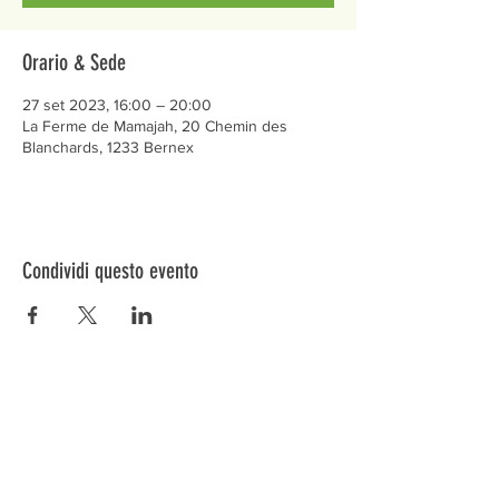
Orario & Sede
27 set 2023, 16:00 – 20:00
La Ferme de Mamajah, 20 Chemin des
Blanchards, 1233 Bernex
Condividi questo evento
Préservons la Nature de la Presqu'île de Loëx |
Privilégiez la mobilité douce 🌸🌿🐢
2 entrées piétonnes et vélos
20 Chemin des Blanchards, 1233 Bernex
141 Route de Loëx, 1233 Bernex