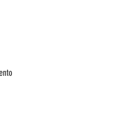
ento
vons la Nature de la Presqu'île de Loëx | Privilégiez la mobilité
2 entrées piétonnes et vélos