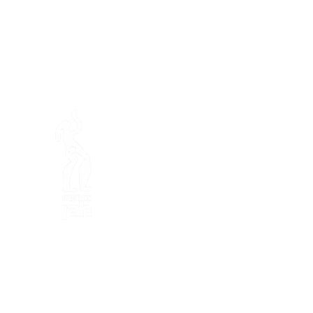
En ba
La fattoria di Mamajah (
Sar
lucro
)
Penisola di Loëx
20 Blanchard Road
1233 Bernex GE
Per Natura, Creativo
in