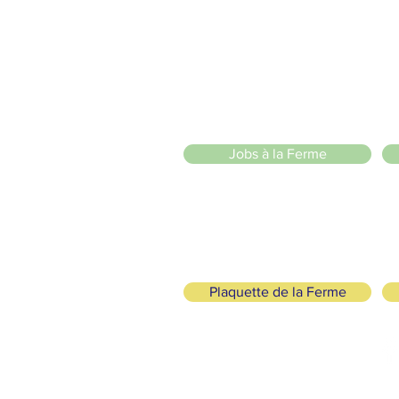
20 Chemin des Blanchards, 1233 Bernex
141 Route de Loëx, 1233 Bernex
Bus 43 (depuis Onex) Arrêt: Blanchards
llade ou à vélo à travers les Evaux ou encore depuis la passerel
l senza scopo di
Jobs à la Ferme
Plaquette de la Ferme
, Ecologico e Solidale
SEGUICI
+41 (0)22 328 04 90
fo@lafermedemajah.ch