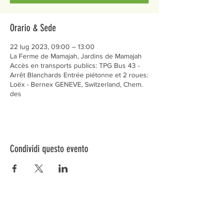
Orario & Sede
22 lug 2023, 09:00 – 13:00
La Ferme de Mamajah, Jardins de Mamajah
Accès en transports publics: TPG Bus 43 -
Arrêt Blanchards Entrée piétonne et 2 roues:
Loëx - Bernex GENEVE, Switzerland, Chem.
des
Condividi questo evento
Préservons la Nature de la Presqu'île de Loëx |
Privilégiez la mobilité douce 🌸🌿🐢