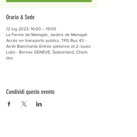
Orario & Sede
12 lug 2023, 16:00 – 19:00
La Ferme de Mamajah, Jardins de Mamajah
Accès en transports publics: TPG Bus 43 -
Arrêt Blanchards Entrée piétonne et 2 roues:
Loëx - Bernex GENEVE, Switzerland, Chem.
des
Condividi questo evento
Préservons la Nature de la Presqu'île de Loëx |
Privilégiez la mobilité douce 🌸🌿🐢