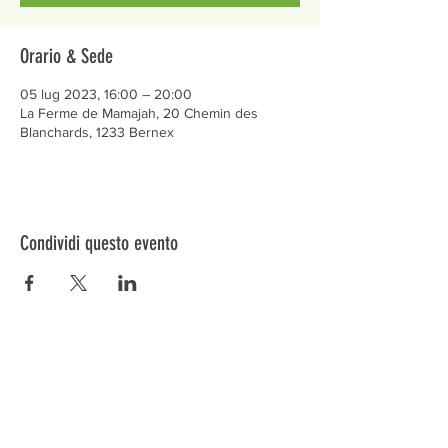
Orario & Sede
05 lug 2023, 16:00 – 20:00
La Ferme de Mamajah, 20 Chemin des
Blanchards, 1233 Bernex
Condividi questo evento
Préservons la Nature de la Presqu'île de Loëx |
Privilégiez la mobilité douce 🌸🌿🐢
2 entrées piétonnes et vélos
20 Chemin des Blanchards, 1233 Bernex
141 Route de Loëx, 1233 Bernex