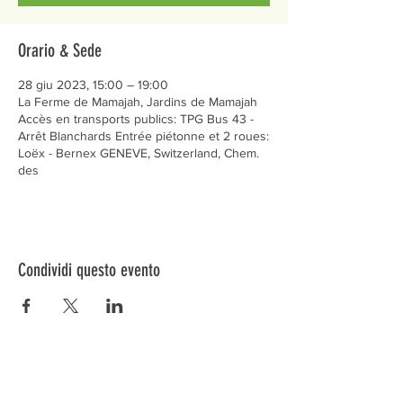
Orario & Sede
28 giu 2023, 15:00 – 19:00
La Ferme de Mamajah, Jardins de Mamajah
Accès en transports publics: TPG Bus 43 -
Arrêt Blanchards Entrée piétonne et 2 roues:
Loëx - Bernex GENEVE, Switzerland, Chem.
des
Condividi questo evento
Préservons la Nature de la Presqu'île de Loëx |
Privilégiez la mobilité douce 🌸🌿🐢