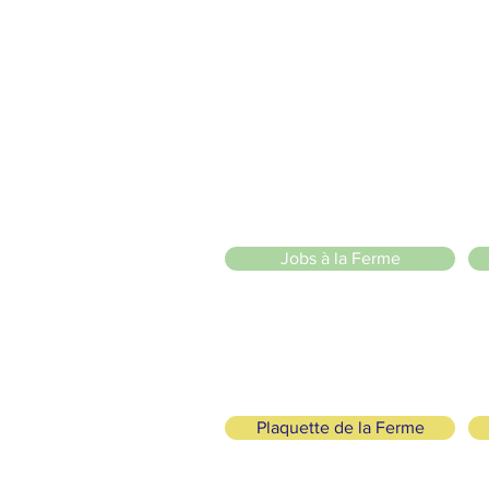
2 entrées piétonnes et vélos
20 Chemin des Blanchards, 1233 Bernex
141 Route de Loëx, 1233 Bernex
Bus 43 (depuis Onex) Arrêt: Blanchards
llade ou à vélo à travers les Evaux ou encore depuis la passerel
l senza scopo di
Jobs à la Ferme
Plaquette de la Ferme
, Ecologico e Solidale