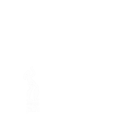
En ba
La fattoria di Mamajah (
Sar
lucro
)
Penisola di Loëx
20 Blanchard Road
1233 Bernex GE
Per Natura, Creativo