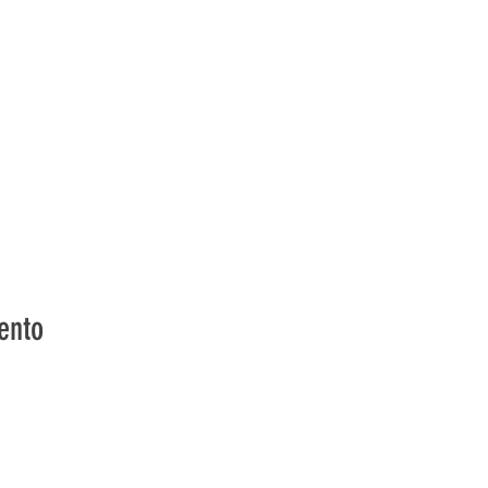
ento
vons la Nature de la Presqu'île de Loëx | Privilégiez la mobilité