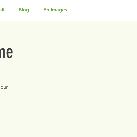
li
Blog
En Images
me
jour