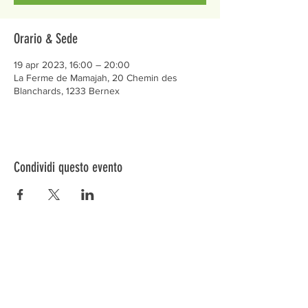
Orario & Sede
19 apr 2023, 16:00 – 20:00
La Ferme de Mamajah, 20 Chemin des
Blanchards, 1233 Bernex
Condividi questo evento
Préservons la Nature de la Presqu'île de Loëx |
Privilégiez la mobilité douce 🌸🌿🐢
2 entrées piétonnes et vélos
20 Chemin des Blanchards, 1233 Bernex
141 Route de Loëx, 1233 Bernex