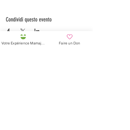
Condividi questo evento
Votre Expérience Mamajah
Faire un Don
Préservons la Nature de la Presqu'île de Loëx |
Privilégiez la mobilité douce 🌸🌿🐢
2 entrées piétonnes et vélos
20 Chemin des Blanchards, 1233 Bernex
141 Route de Loëx, 1233 Bernex
Bus 43 (depuis Onex) Arrêt: Blanchards
En ballade ou à vélo à travers les Evaux ou encore
depuis la passerelle du Lignon
La fattoria di Mamajah (
Sarl senza
scopo di lucro
)
Penisola di Loëx
20 Blanchard Road
1233 Bernex GE