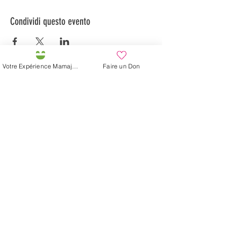
Condividi questo evento
Votre Expérience Mamajah
Faire un Don
Préservons la Nature de la Presqu'île de Loëx |
Privilégiez la mobilité douce 🌸🌿🐢
2 entrées piétonnes et vélos
20 Chemin des Blanchards, 1233 Bernex
141 Route de Loëx, 1233 Bernex
Bus 43 (depuis Onex) Arrêt: Blanchards
En ballade ou à vélo à travers les Evaux ou encore
depuis la passerelle du Lignon
La fattoria di Mamajah (
Sarl senza
scopo di lucro
)
Penisola di Loëx
20 Blanchard Road
1233 Bernex GE