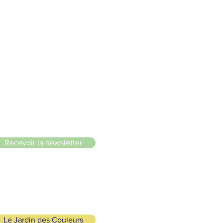
 douce 🌸🌿🐢
le du Lignon
Recevoir la newsletter
Le Jardin des Couleurs