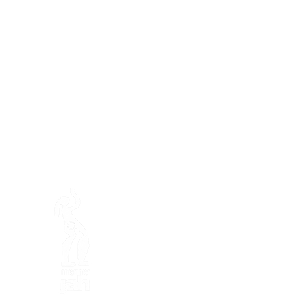
Préser
En ba
La fattoria di Mamajah (
Sar
lucro
)
Penisola di Loëx
20 Blanchard Road
1233 Bernex GE