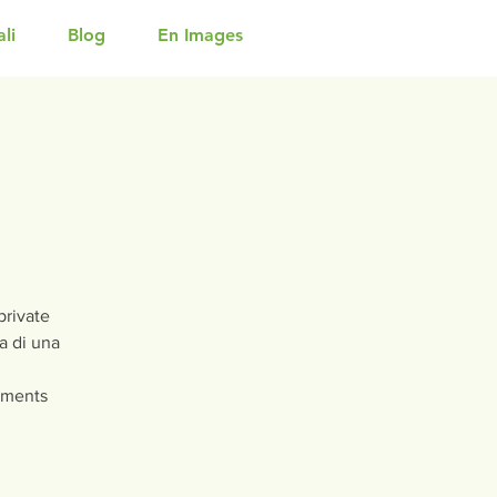
li
Blog
En Images
private
a di una
ements