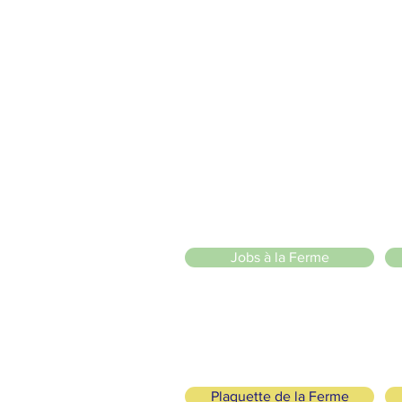
vons la Nature de la Presqu'île de Loëx | Privilégiez la mobilité
2 entrées piétonnes et vélos
20 Chemin des Blanchards, 1233 Bernex
141 Route de Loëx, 1233 Bernex
Bus 43 (depuis Onex) Arrêt: Blanchards
llade ou à vélo à travers les Evaux ou encore depuis la passerel
l senza scopo di
Jobs à la Ferme
Plaquette de la Ferme