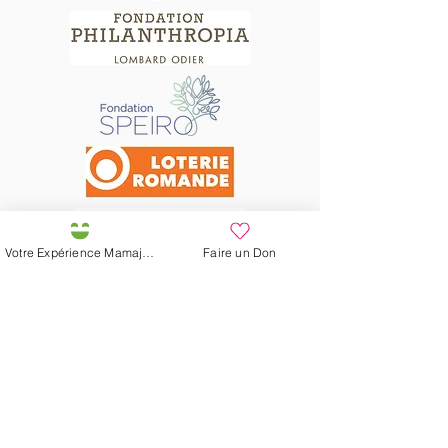
Votre Expérience Mamajah
Faire un Don
Préservons la Nature de la Presqu'île de Loëx |
Privilégiez la mobilité douce 🌸🌿🐢
2 entrées piétonnes et vélos
20 Chemin des Blanchards, 1233 Bernex
141 Route de Loëx, 1233 Bernex
Bus 43 (depuis Onex) Arrêt: Blanchards