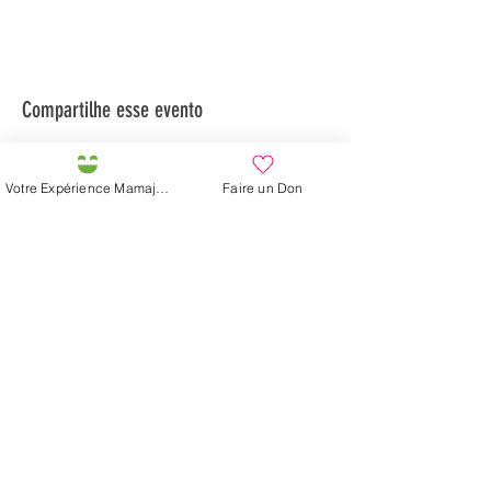
Compartilhe esse evento
Votre Expérience Mamajah
Faire un Don
Préservons la Nature de la Presqu'île de Loëx |
Privilégiez la mobilité douce 🌸🌿🐢
2 entrées piétonnes et vélos
20 Chemin des Blanchards, 1233 Bernex
141 Route de Loëx, 1233 Bernex
Bus 43 (depuis Onex) Arrêt: Blanchards
En ballade ou à vélo à travers les Evaux ou encore
depuis la passerelle du Lignon
Fazenda de Mamajah (
Sarl sem
fins lucrativos
)
Península de Loëx