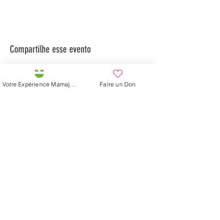
Compartilhe esse evento
Votre Expérience Mamajah
Faire un Don
Préservons la Nature de la Presqu'île de Loëx |
Privilégiez la mobilité douce 🌸🌿🐢
2 entrées piétonnes et vélos
20 Chemin des Blanchards, 1233 Bernex
141 Route de Loëx, 1233 Bernex
Bus 43 (depuis Onex) Arrêt: Blanchards
En ballade ou à vélo à travers les Evaux ou encore
depuis la passerelle du Lignon
Fazenda de Mamajah (
Sarl sem
fins lucrativos
)
Península de Loëx