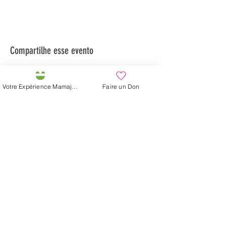
Compartilhe esse evento
Votre Expérience Mamajah
Faire un Don
Préservons la Nature de la Presqu'île de Loëx |
Privilégiez la mobilité douce 🌸🌿🐢
2 entrées piétonnes et vélos
20 Chemin des Blanchards, 1233 Bernex
141 Route de Loëx, 1233 Bernex
Bus 43 (depuis Onex) Arrêt: Blanchards
En ballade ou à vélo à travers les Evaux ou encore
depuis la passerelle du Lignon
Fazenda de Mamajah (
Sarl sem
fins lucrativos
)
Península de Loëx