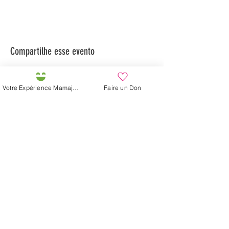
Compartilhe esse evento
Votre Expérience Mamajah
Faire un Don
Préservons la Nature de la Presqu'île de Loëx |
Privilégiez la mobilité douce 🌸🌿🐢
2 entrées piétonnes et vélos
20 Chemin des Blanchards, 1233 Bernex
141 Route de Loëx, 1233 Bernex
Bus 43 (depuis Onex) Arrêt: Blanchards
En ballade ou à vélo à travers les Evaux ou encore
depuis la passerelle du Lignon
Fazenda de Mamajah (
Sarl sem
fins lucrativos
)
Península de Loëx