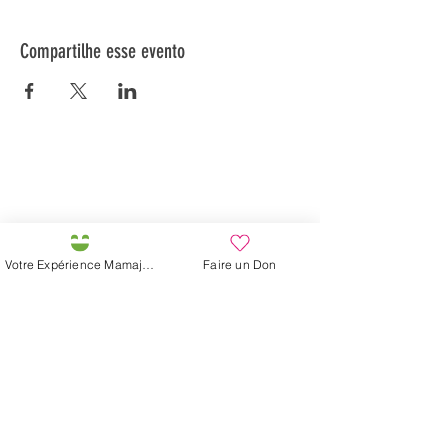
Compartilhe esse evento
Préservons la Nature de la Presqu'île de Loëx |
Privilégiez la mobilité douce 🌸🌿🐢
2 entrées piétonnes et vélos
20 Chemin des Blanchards, 1233 Bernex
141 Route de Loëx, 1233 Bernex
Votre Expérience Mamajah
Faire un Don
Bus 43 (depuis Onex) Arrêt: Blanchards
En ballade ou à vélo à travers les Evaux ou encore
depuis la passerelle du Lignon
Fazenda de Mamajah (
Sarl sem
fins lucrativos
)
Península de Loëx
20 Blanchards Road
1233 Bernex GE