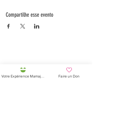
Compartilhe esse evento
Préservons la Nature de la Presqu'île de Loëx |
Privilégiez la mobilité douce 🌸🌿🐢
2 entrées piétonnes et vélos
20 Chemin des Blanchards, 1233 Bernex
141 Route de Loëx, 1233 Bernex
Votre Expérience Mamajah
Faire un Don
Bus 43 (depuis Onex) Arrêt: Blanchards
En ballade ou à vélo à travers les Evaux ou encore
depuis la passerelle du Lignon
Fazenda de Mamajah (
Sarl sem
fins lucrativos
)
Península de Loëx
20 Blanchards Road
1233 Bernex GE