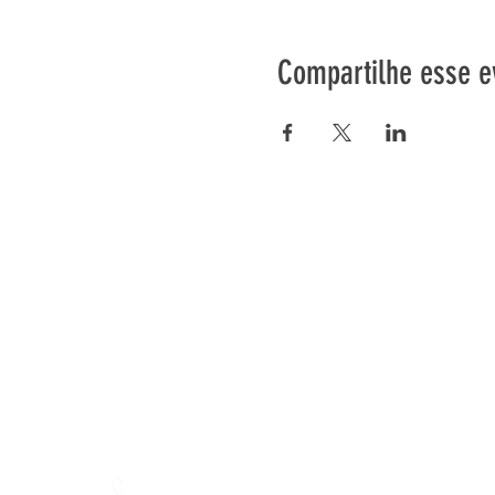
Compartilhe esse e
Préser
En ba
Fazenda de Mamajah (
Sarl 