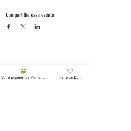
Compartilhe esse evento
Préservons la Nature de la Presqu'île de Loëx |
Privilégiez la mobilité douce 🌸🌿🐢
2 entrées piétonnes et vélos
20 Chemin des Blanchards, 1233 Bernex
141 Route de Loëx, 1233 Bernex
Votre Expérience Mamajah
Faire un Don
Bus 43 (depuis Onex) Arrêt: Blanchards
En ballade ou à vélo à travers les Evaux ou encore
depuis la passerelle du Lignon
Fazenda de Mamajah (
Sarl sem
fins lucrativos
)
Península de Loëx
20 Blanchards Road
1233 Bernex GE