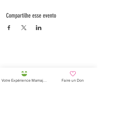
Compartilhe esse evento
Préservons la Nature de la Presqu'île de Loëx |
Privilégiez la mobilité douce 🌸🌿🐢
2 entrées piétonnes et vélos
20 Chemin des Blanchards, 1233 Bernex
141 Route de Loëx, 1233 Bernex
Votre Expérience Mamajah
Faire un Don
Bus 43 (depuis Onex) Arrêt: Blanchards
En ballade ou à vélo à travers les Evaux ou encore
depuis la passerelle du Lignon
Fazenda de Mamajah (
Sarl sem
fins lucrativos
)
Península de Loëx
20 Blanchards Road
1233 Bernex GE