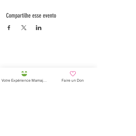
Compartilhe esse evento
Préservons la Nature de la Presqu'île de Loëx |
Privilégiez la mobilité douce 🌸🌿🐢
2 entrées piétonnes et vélos
20 Chemin des Blanchards, 1233 Bernex
141 Route de Loëx, 1233 Bernex
Votre Expérience Mamajah
Faire un Don
Bus 43 (depuis Onex) Arrêt: Blanchards
En ballade ou à vélo à travers les Evaux ou encore
depuis la passerelle du Lignon
Fazenda de Mamajah (
Sarl sem
fins lucrativos
)
Península de Loëx
20 Blanchards Road
1233 Bernex GE