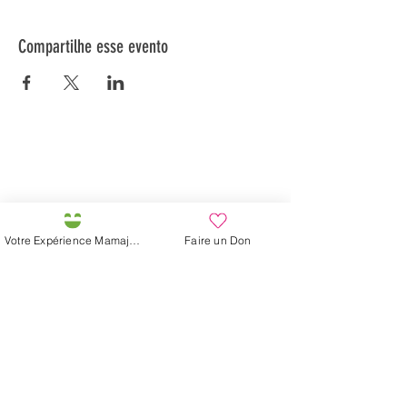
Compartilhe esse evento
Préservons la Nature de la Presqu'île de Loëx |
Privilégiez la mobilité douce 🌸🌿🐢
2 entrées piétonnes et vélos
20 Chemin des Blanchards, 1233 Bernex
141 Route de Loëx, 1233 Bernex
Votre Expérience Mamajah
Faire un Don
Bus 43 (depuis Onex) Arrêt: Blanchards
En ballade ou à vélo à travers les Evaux ou encore
depuis la passerelle du Lignon
Fazenda de Mamajah (
Sarl sem
fins lucrativos
)
Península de Loëx
20 Blanchards Road
1233 Bernex GE