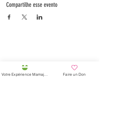
Compartilhe esse evento
Préservons la Nature de la Presqu'île de Loëx |
Privilégiez la mobilité douce 🌸🌿🐢
2 entrées piétonnes et vélos
20 Chemin des Blanchards, 1233 Bernex
141 Route de Loëx, 1233 Bernex
Votre Expérience Mamajah
Faire un Don
Bus 43 (depuis Onex) Arrêt: Blanchards
En ballade ou à vélo à travers les Evaux ou encore
depuis la passerelle du Lignon
Fazenda de Mamajah (
Sarl sem
fins lucrativos
)
Península de Loëx
20 Blanchards Road
1233 Bernex GE
Por Natureza, Criativa,
Ecológica e Solidária